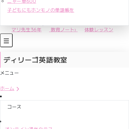
ニャー単600
子どもにもホンモノの単語帳を
マリ先生36年
教育ノート
›
体験レッスン
ディリーゴ英語教室
メニュー
体験レッスンお申込み
ホーム
コース
オンライン通年クラス