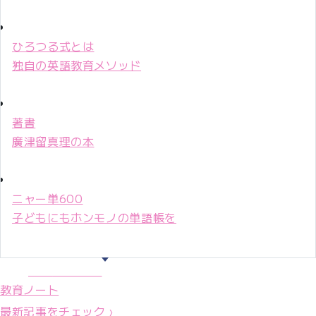
ひろつる式とは
独自の英語教育メソッド
著書
廣津留真理の本
ニャー単600
子どもにもホンモノの単語帳を
マリ先生36年
教育ノート
最新記事をチェック ›