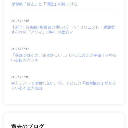
保存版「好き」と「得意」の見つけ方
2026/7/16
【新刊: 音楽脳×勉強脳の使い方】 バイオリニスト・廣津留
すみれの「アタマ」の中、が面白い
2026/7/13
「英語で話すの、恥ずかしい…」UFOたぬきの宇宙イチゆる
いお悩みカフェ
2026/7/10
学力テストでは測れない。今、子どもの「教育格差」が起き
ている本当の理由
過去のブログ