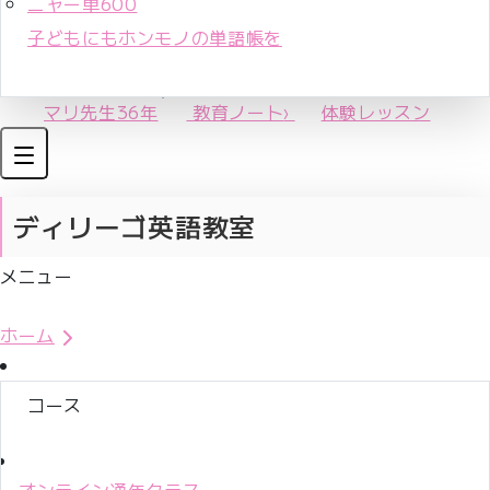
ニャー単600
子どもにもホンモノの単語帳を
マリ先生36年
教育ノート
›
体験レッスン
ディリーゴ英語教室
メニュー
体験レッスンお申込み
ホーム
コース
オンライン通年クラス