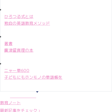
ひろつる式とは
独自の英語教育メソッド
著書
廣津留真理の本
ニャー単600
子どもにもホンモノの単語帳を
マリ先生36年
教育ノート
最新記事をチェック ›