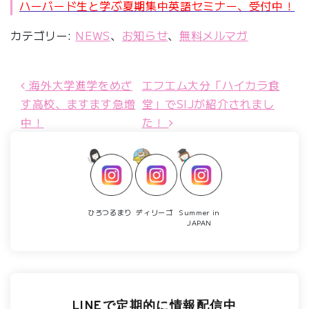
ハーバード生と学ぶ夏期集中英語セミナー、受付中！
カテゴリー:
NEWS
、
お知らせ
、
無料メルマガ
海外大学進学をめざ
エフエム大分「ハイカラ食
投稿ナビゲーション
す高校、ますます急増
堂」でSIJが紹介されまし
中！
た！
ひろつるまり
ディリーゴ
Summer in
JAPAN
LINEで定期的に情報配信中