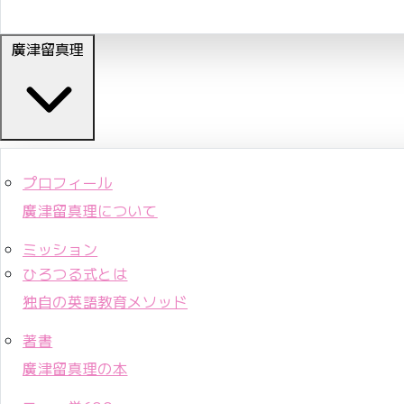
廣津留真理
プロフィール
廣津留真理について
ミッション
ひろつる式とは
独自の英語教育メソッド
著書
廣津留真理の本