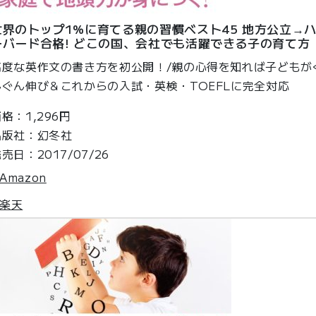
世界のトップ1%に育てる親の習慣ベスト45 地方公立→
ーバード合格! どこの国、会社でも活躍できる子の育て方
高度な英作文の書き方を初公開！/親の心得を知れば子どもが
んぐん伸び＆これからの入試・英検・TOEFLに完全対応
格：1,296円
出版社：幻冬社
売日：2017/07/26
Amazon
楽天