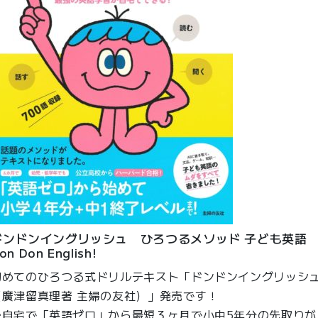
ドンドンイングリッシュ ひろつるメソッド 子ども英語
on Don English!
初めてのひろつる式ドリルテキスト「ドンドンイングリッシ
（廣津留真理著 主婦の友社）」発売です！
ご自宅で「英語ゼロ」から最短３ヶ月で小中5年分の先取りが