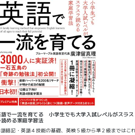
英語で一流を育てる 小学生でも大学入試レベルがスラス
ラ読める家庭学習法
単語暗記・英語４技能の基礎、英検５級から準２級まではこ