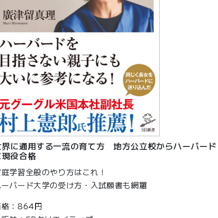
世界に通用する一流の育て方 地方公立校からハーバード
に現役合格
家庭学習全般のやり方はこれ！
ハーバード大学の受け方・入試願書も網羅
価格：864円