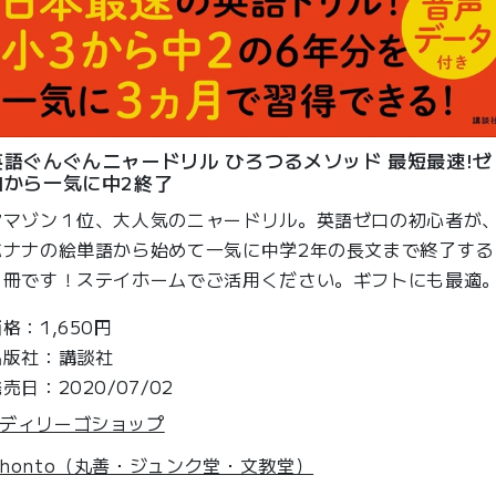
英語ぐんぐんニャードリル ひろつるメソッド 最短最速!ゼ
ロから一気に中2終了
アマゾン１位、大人気のニャードリル。英語ゼロの初心者が
バナナの絵単語から始めて一気に中学2年の長文まで終了する
１冊です！ステイホームでご活用ください。ギフトにも最適
格：1,650円
出版社：講談社
売日：2020/07/02
ディリーゴショップ
honto（丸善・ジュンク堂・文教堂）