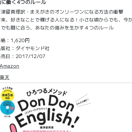
由に働く4つのルール
廣津留真理訳・まえがきのオンリーワンになる方法の衝撃
将来、好きなことで稼げる人になる！小さな頃からでも、今
らでも間に合う、あなたの強みを生かす４つのルール
格：1,620円
出版社：ダイヤモンド社
売日：2017/12/07
Amazon
楽天