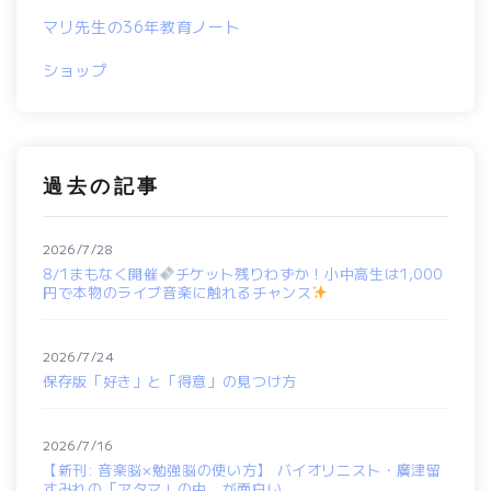
マリ先生の36年教育ノート
ショップ
過去の記事
2026/7/28
8/1まもなく開催
チケット残りわずか！小中高生は1,000
円で本物のライブ音楽に触れるチャンス
2026/7/24
保存版「好き」と「得意」の見つけ方
2026/7/16
【新刊: 音楽脳×勉強脳の使い方】 バイオリニスト・廣津留
すみれの「アタマ」の中、が面白い