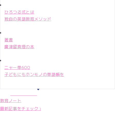
ひろつる式とは
独自の英語教育メソッド
著書
廣津留真理の本
ニャー単600
子どもにもホンモノの単語帳を
マリ先生36年
教育ノート
最新記事をチェック ›