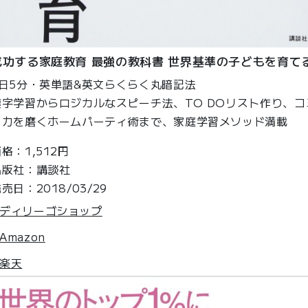
成功する家庭教育 最強の教科書 世界基準の子どもを育て
1日5分・英単語&英文らくらく丸暗記法
漢字学習からロジカルなスピーチ法、TO DOリスト作り、コ
ュ力を磨くホームパーティ術まで、家庭学習メソッド満載
格：1,512円
出版社：講談社
売日：2018/03/29
ディリーゴショップ
Amazon
楽天