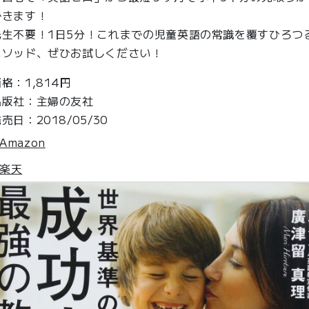
できます！
先生不要！1日5分！これまでの児童英語の常識を覆すひろつ
メソッド、ぜひお試しください！
格：1,814円
出版社：主婦の友社
売日：2018/05/30
Amazon
楽天