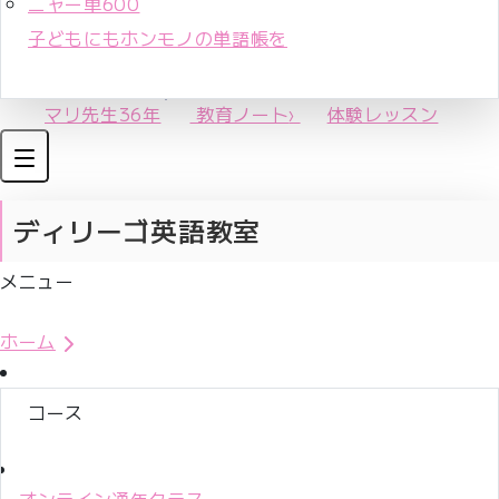
ニャー単600
子どもにもホンモノの単語帳を
マリ先生36年
教育ノート
›
体験レッスン
ディリーゴ英語教室
メニュー
体験レッスンお申込み
ホーム
コース
オンライン通年クラス