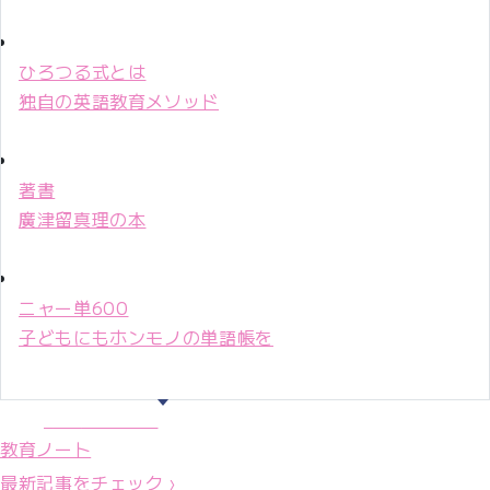
ひろつる式とは
独自の英語教育メソッド
著書
廣津留真理の本
ニャー単600
子どもにもホンモノの単語帳を
マリ先生36年
教育ノート
最新記事をチェック ›