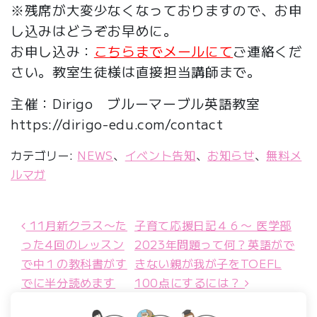
※残席が大変少なくなっておりますので、お申
し込みはどうぞお早めに。
お申し込み：
こちらまでメールにて
ご連絡くだ
さい。教室生徒様は直接担当講師まで。
主催：Dirigo ブルーマーブル英語教室
https://dirigo-edu.com/contact
カテゴリー:
NEWS
、
イベント告知
、
お知らせ
、
無料メ
ルマガ
11月新クラス〜た
子育て応援日記４６〜 医学部
投稿ナビゲーション
った4回のレッスン
2023年問題って何？英語がで
で中１の教科書がす
きない親が我が子をTOEFL
でに半分読めます
100点にするには？