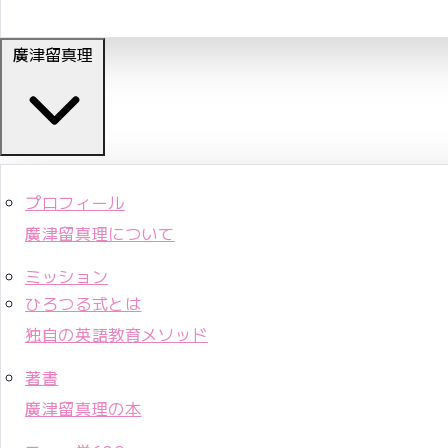
廣津留真理
プロフィール
廣津留真理について
ミッション
ひろつる式とは
独自の英語教育メソッド
著書
廣津留真理の本