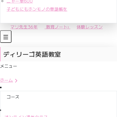
ニャー単600
子どもにもホンモノの単語帳を
マリ先生36年
教育ノート
›
体験レッスン
ディリーゴ英語教室
メニュー
体験レッスンお申込み
ホーム
コース
オンライン通年クラス