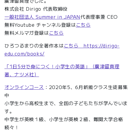
廣津留真理でした。
株式会社 Dirigo 代表取締役
一般社団法人 Summer in JAPAN
代表理事兼 CEO
無料Youtube チャンネル登録は
こちら
無料メルマガ登録は
こちら
ひろつるまりの全著作本は
こちら https://dirigo-
edu.com/books/
「1日5分で身につく！小学生の英語」（廣津留真理
著、ナツメ社）
オンラインコース
：2020年5、6月新規クラス生徒募集
中
小学生から高校生まで、全国の子どもたちが学んでいま
す。
中学生が英検１級、小学生が英検２級、難関大学合格
続々！