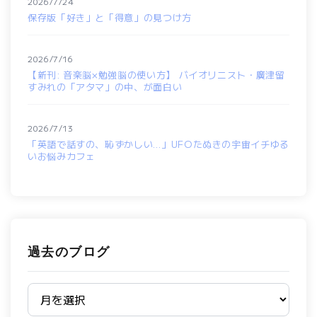
2026/7/24
保存版「好き」と「得意」の見つけ方
2026/7/16
【新刊: 音楽脳×勉強脳の使い方】 バイオリニスト・廣津留
すみれの「アタマ」の中、が面白い
2026/7/13
「英語で話すの、恥ずかしい…」UFOたぬきの宇宙イチゆる
いお悩みカフェ
過去のブログ
過去のブログ