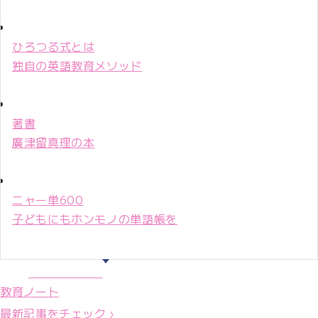
ひろつる式とは
独自の英語教育メソッド
著書
廣津留真理の本
ニャー単600
子どもにもホンモノの単語帳を
マリ先生36年
教育ノート
最新記事をチェック ›