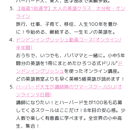
ハーバード大、東大、医学部まで実績多数。
【毎週1回通学】大人の英語クラス 大分校・オン
ライン
旅行、仕事、子育て、移住、人生100年を豊か
に！今始める、継続する、一生モノの英語を。
ドンドンイングリッシュ動画コース(オンライン/
半年間)
おうちで、いつでも、パパママと一緒に。小中5年
間分の英語を1冊にまとめたひろつる式ドリル”
ド
ンドンイングリッシュ
を使ったオンライン講座。
どの英語教室よりも早く英検5級英語が読めます！
ハーバード大生が講師陣のサマースクールSIJ(オ
ンライン９日間)
講師になりたい！とハーバード生が100名も応募
してくるスクールはここだけ！8年目の安心感。少
人数で楽しく有意義に学べます。全世界の小中高
生、集合！