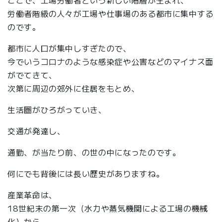
ここで、工場労働者という新しい階層が生まれ、
労働者階級の人々が工場や仕事場のある都市に集中する
のです。
都市に人口が集中しすぎたので、
今でいうコロナのような感染症や公害などのマイナス面
がでてきて、
次第に周辺の郊外に住居をもとめ、
生活圏がひろがっていき、
交通が発達し、
通勤、が当たり前、の世の中になったのです。
何にでも背後には長い歴史がありますね。
産業革命は、
18世紀末の第一次（水力や蒸気機関による工場の機械
化）から