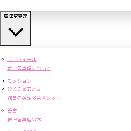
廣津留真理
プロフィール
廣津留真理について
ミッション
ひろつる式とは
独自の英語教育メソッド
著書
廣津留真理の本