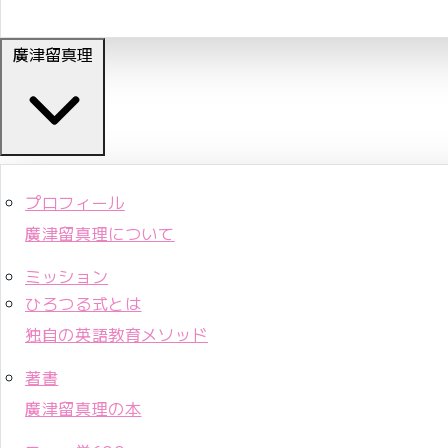
廣津留真理
プロフィール
廣津留真理について
ミッション
ひろつる式とは
独自の英語教育メソッド
著書
廣津留真理の本