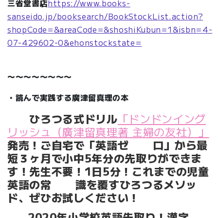
三省堂書店
https://www.books-
sanseido.jp/booksearch/BookStockList.action?
shopCode=&areaCode=&shoshiKubun=1&isbn=4-
07-429602-0&ehonstockstate=
〜〜〜〜〜〜〜〜
・読んで実践する廣津留真理の本
ひろつる式ドリル
「ドンドンイング
リッシュ（廣津留真理著 主婦の友社）」
発売！
ご自宅で「英語ゼ ロ」から最
短３ヶ月で小中5年分の先取りができま
す！先生不要！1日5分！これまでの児童
英語の常 識を覆すひろつるメソッ
ド、ぜひお試しください！
2020年小学校英語先取り！漢字、