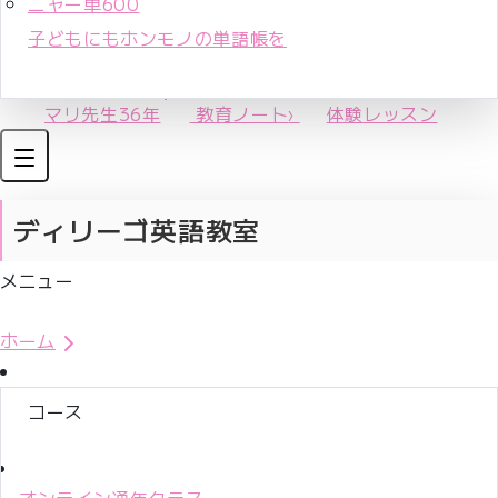
ニャー単600
子どもにもホンモノの単語帳を
マリ先生36年
教育ノート
›
体験レッスン
ディリーゴ英語教室
メニュー
体験レッスンお申込み
ホーム
コース
オンライン通年クラス