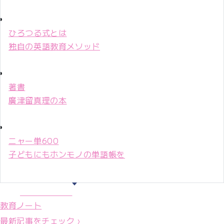
ひろつる式とは
独自の英語教育メソッド
著書
廣津留真理の本
ニャー単600
子どもにもホンモノの単語帳を
マリ先生36年
教育ノート
最新記事をチェック ›