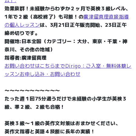
効果抜群！未経験からわずか２ヶ月で英検３級レベル、
1年で２級（高校終了）も可能！の
廣津留真理直接指導
の個人レッスン
は、3月21日正午販売開始、23日正午
締め切りです。
開催地:日本全国（カテゴリー：大分、東京・千葉・神
奈川、その他の地域）
指導者:廣津留真理
お問い合わせはこちらまでDirigo
：ご入室・無料体験レ
ッスンお申し込み・
お問い合わせ
〜〜〜〜〜〜〜〜〜〜〜
たった週１回75分通うだけで未経験の小学生が英検３
級、準２級、２級も合格！
英検３級〜１級の英作文対策はおまかせください、
英作文指導と英語４技能に長年の実績！