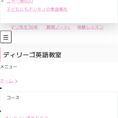
ニャー単600
子どもにもホンモノの単語帳を
マリ先生36年
教育ノート
›
体験レッスン
ディリーゴ英語教室
メニュー
体験レッスンお申込み
ホーム
コース
オンライン通年クラス