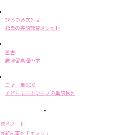
ひろつる式とは
独自の英語教育メソッド
著書
廣津留真理の本
ニャー単600
子どもにもホンモノの単語帳を
マリ先生36年
教育ノート
最新記事をチェック ›