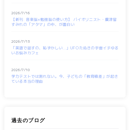
2026/7/16
【新刊: 音楽脳×勉強脳の使い方】 バイオリニスト・廣津留
すみれの「アタマ」の中、が面白い
2026/7/13
「英語で話すの、恥ずかしい…」UFOたぬきの宇宙イチゆる
いお悩みカフェ
2026/7/10
学力テストでは測れない。今、子どもの「教育格差」が起き
ている本当の理由
過去のブログ