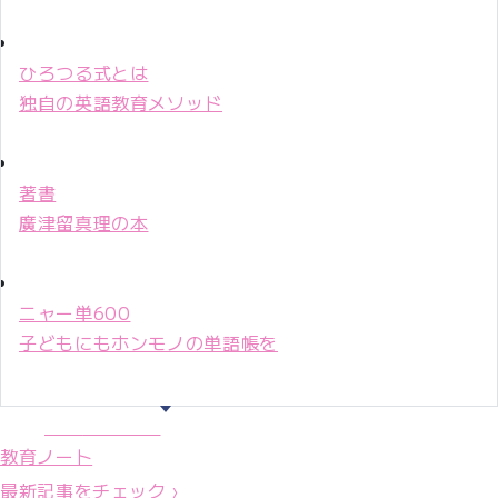
ひろつる式とは
独自の英語教育メソッド
著書
廣津留真理の本
ニャー単600
子どもにもホンモノの単語帳を
マリ先生36年
教育ノート
最新記事をチェック ›