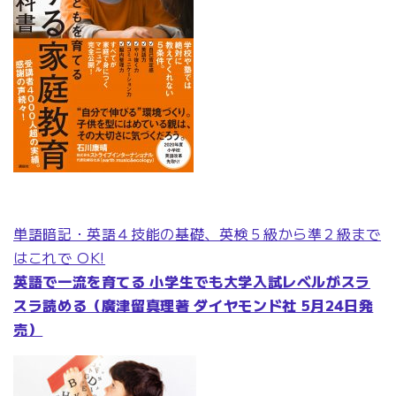
単語暗記・英語４技能の基礎、英検５級から準２級まで
はこれで OK!
英語で一流を育てる 小学生でも大学入試レベルがスラ
スラ読める（廣津留真理著 ダイヤモンド社 5月24日発
売）