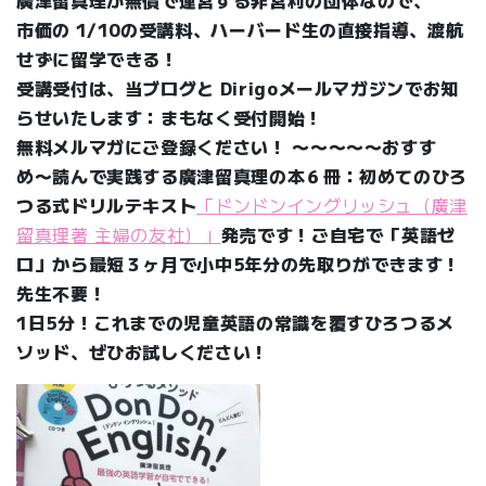
廣津留真理が無償で運営する非営利の団体なので、
市価の 1/10の受講料、ハーバード生の直接指導、渡航
せずに留学できる！
受講受付は、当ブログと Dirigoメールマガジンでお知
らせいたします：まもなく受付開始！
無料メルマガにご登録ください！
〜〜〜〜〜
おすす
め〜読んで実践する廣津留真理の本６冊：
初めてのひろ
つる式ドリルテキスト
「ドンドンイングリッシュ（廣津
留真理著 主婦の友社）」
発売です！ご自宅で「英語ゼ
ロ」から最短３ヶ月で小中5年分の先取りができます！
先生不要！
1日5分！これまでの児童英語の常識を覆すひろつるメ
ソッド、ぜひお試しください！