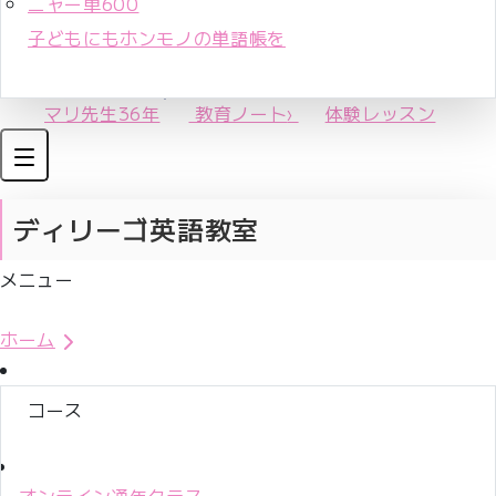
ニャー単600
子どもにもホンモノの単語帳を
マリ先生36年
教育ノート
›
体験レッスン
ディリーゴ英語教室
メニュー
体験レッスンお申込み
ホーム
コース
オンライン通年クラス