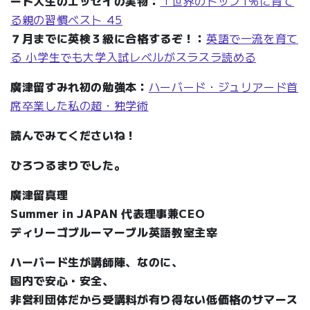
ード大
生のエッセイの実物：
「世界のトップ1％に育て
る親の習慣ベスト 45
７月までに英検３級に合格するぞ！：
英語で一流を育て
る 小学生でも大学入試レベルがスラスラ読める
廣津留すみれ初の勉強本：
ハーバード・ジュリアード首
席卒業した私の超・独学術
読んでみてくださいね！
ひろつるまりでした。
廣津留真理
Summer in JAPAN 代表理事兼CEO
ディリーゴブルーマーブル英語教室主宰
ハーバード生が講師陣、なのに、
国内で安心・安全、
非営利団体だから受講料が有り得ない低価格のサマース