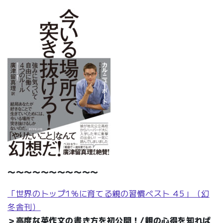
〜〜〜〜〜〜〜〜〜〜〜
「世界のトップ1％に育てる親の習慣ベスト 45」（幻
冬舎刊）
＞高度な英作文の書き方を初公開！/親の心得を知れば