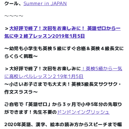
クール、
Summer in JAPAN
〜〜〜〜
＞
大好評で終了！次回をお楽しみに！ 英語ゼロから一
気に中２終了レッスン2019年1月5日
〜幼児も小学生も英検５級にすぐ合格＆英検４級長文に
らくらく挑戦〜
＞大好評で終了！次回をお楽しみに
！英検5級から一気
に高校レベルレッスン２19年1月5日
〜小さいお子さまでも大丈夫！英検3級長文サクサク・
作文スラスラ〜
ご自宅で「英語ゼロ」から３ヶ月で小中5年分の先取り
ができます！先生不要の
ドンドンイングリッシュ
2020年英語、漢字、絵本の読み方からスピーチまで幅