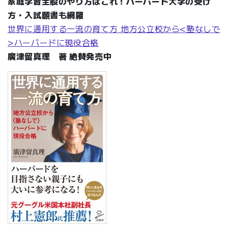
家庭学習全般のやり方はこれ！ハーバード大学の受け
方・入試願書も網羅
世界に通用する一流の育て方 地方公立校から<塾なしで
>ハーバードに現役合格
廣津留真理 著 絶賛発売中