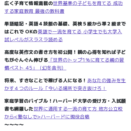
広く子育て情報満載の
世界基準の子どもを育てる
成功
する家庭教育 最強の教科書
単語暗記・英語４技能の基礎、英検５級から準２級まで
はこれで OKの
英語で一流を育てる 小学生でも大学入
試レベルがスラスラ読める
高度な英作文の書き方を初公開！親の心得を知れば子ど
もがぐんぐん伸びる
「世界のトップ1％に育てる親の習
慣ベスト 45」（幻冬舎刊）
将来、すきなことで稼げる人になる！
あなたの強みを生
かす４つのルール「今いる場所で突き抜けろ！
家庭学習のバイブル！ハーバード大学の受け方・入試願
書も網羅した
世界に通用する一流の育て方 地方公立校
から<塾なしで>ハーバードに現役合格
〜〜〜〜