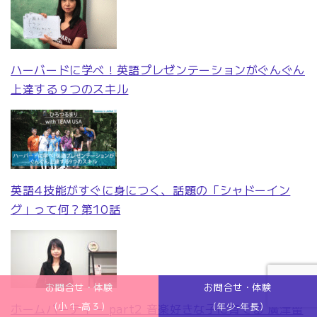
ハーバードに学べ！英語プレゼンテーションがぐんぐん
上達する９つのスキル
英語4技能がすぐに身につく、話題の「シャドーイン
グ」って何？第10話
お問合せ・体験
お問合せ・体験
(小１-高３)
(年少-年長)
ホームパーティー part2 音楽好きな子に育てる 廣津留